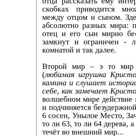
отца рассказать ему инт
скобках приводится мно
между отцом и сыном. Зде
абсолютно разных мира: п
отец и его сын мирно бе
замкнут и ограничен - л
комнатой и так далее.
Второй мир – э то мир
(
любимая игрушка Кристо
камина и слушает истории
себе, как замечает Крист
волшебном мире действие 
и подчиняется безудержно
6 сосен, Унылое Место, За
то ли 63, то ли 64 дерева, 
течёт во внешний мир...