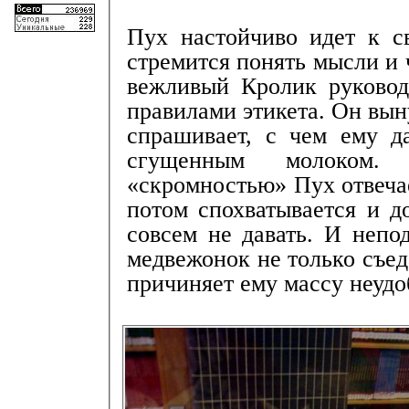
Пух настойчиво идет к с
стремится понять мысли и 
вежливый Кролик руковод
правилами этикета. Он вын
спрашивает, с чем ему д
сгущенным молоком.
«скромностью» Пух отвеча
потом спохватывается и д
совсем не давать. И непо
медвежонок не только съед
причиняет ему массу неудоб