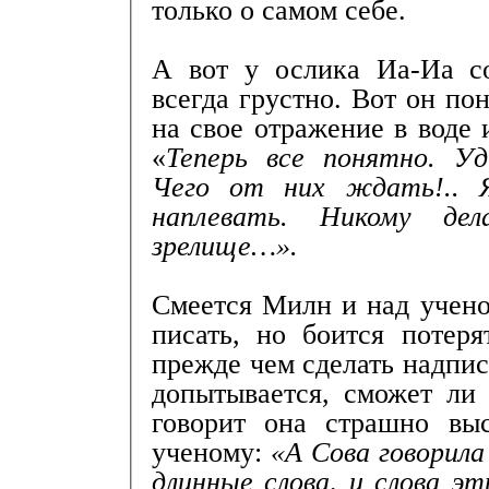
только о самом себе.
А вот у ослика Иа-Иа со
всегда грустно. Вот он по
на свое отражение в воде 
«
Теперь все понятно. У
Чего от них ждать!..
наплевать. Никому де
зрелище…».
Смеется Милн и над учено
писать, но боится потеря
прежде чем сделать надпис
допытывается, сможет ли 
говорит она страшно вы
ученому:
«А Сова говорила
длинные слова, и слова эт