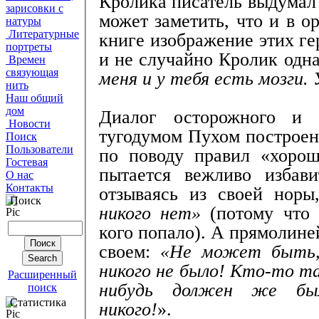
Кролика писатель выдумал
зарисовки с
может заметить, что и в 
натуры
Литературные
книге изображение этих ге
портреты
и не случайно Кролик одн
Времен
связующая
меня и у тебя есть мозги.
нить
Наш общий
дом
Диалог осторожного и 
Новости
тугодумом Пухом построен
Поиск
Пользователи
по поводу правил «хорош
Гостевая
пытается вежливо избави
О нас
Контакты
отзываясь из своей нор
Поиск
никого нет»
(потому что 
кого попало). А прямолине
своем:
«Не может быть,
никого не было! Кто-то та
Расширенный
нибудь должен же был
поиск
Статистика
никого!
».