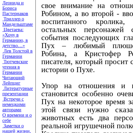
Леонида и
свое внимание на отнош
Бориса
Робином, а во второй - вв
Пастернаков
Триллер о
воспитанного кролика
Мандельштаме
остальных персонажей 
Цветаева:
«Хочу в
события последующих гла
Германию, в
Пух – любимый плюше
детство…»
Лев Толстой в
Робина, а Кристофер 
Германии
писателя, который просит 
Тютчевские
чтения в
истории о Пухе.
Германии
Читающий
Лейпциг
Упор на отношения и в
Литературные
становится особенно очев
презентации
Встречи с
Пух на некоторое время з
немецкими
этой связи нужно сказа
авторами
О времени и о
животных есть два перс
себе
реальной игрушечной полк
Заметки о
нашей жизни,