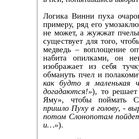
Логика Винни пуха очаров
примеру, ряд его умозакл
не может, а жужжат пчелы
существует для того, чтоб
медведь – воплощение оп
набита опилками, он нев
изображает из себя туч
обмануть пчел и полаком
как будто я маленькая ч
догадаются!»
), то решае
Яму», чтобы поймать С
пришло Пуху в голову, - в
потом Слонопотам пойдет 
и…»
).