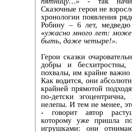
пятницу…»
- так начин
Сказочные герои не взросл
хронологии появления ряд
Робину – 6 лет, медведю
«
ужасно много лет: може
быть, даже четыре!».
Герои сказки очарователь
добры и бесхитростны,
похвалы, им крайне важно
Как водится, они абсолют
крайней прямотой подходя
по-детски эгоцентрична
нелепы. И тем не менее, э
- говорит автор расту
которому уже пришла по
игрушками: они отнима