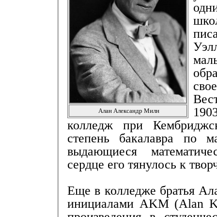
одн
шк
пис
Уэ
ма
обр
с
Вес
190
Алан Александр Милн
колледж при Кембриджск
степень бакалавра по 
выдающиеся математиче
сердце его тянулось к творч
Еще в колледже братья Ал
инициалами AKM (Alan Ke
произведения в студенче