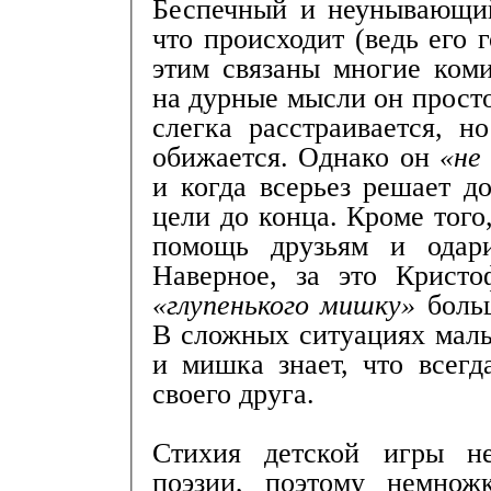
Беспечный и неунывающий
что происходит (ведь его 
этим связаны многие коми
на дурные мысли он прост
слегка расстраивается, н
обижается. Однако он
«не
и
когда всерьез решает до
цели до конца. Кроме того
помощь друзьям и одар
Наверное, за это Крист
«глупенького мишку»
больш
В сложных ситуациях маль
и мишка знает, что всегд
своего друга.
Стихия детской игры н
поэзии, поэтому немнож