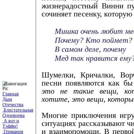
жизнерадостный Винни п
сочиняет песенку, которую
Мишка очень любит ме
Почему? Кто поймет?
В самом деле, почему
Мед так нравится ему
Шумелки, Кричалки, Вор
песни появляются как бы
Навигация
это не такие вещи, ко
Главная
хотите, это вещи, которы
Дым
Отечества
Блистательная
Многие приключения игру
Одоевцева
А вот и
ситуациях рассказывают ч
Тэффи!
и взаимопомощи. В перво
Германия