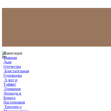
Навигация
Главная
Дым
Отечества
Блистательная
Одоевцева
А вот и
Тэффи!
Германия
Леонида и
Бориса
Пастернаков
Триллер о