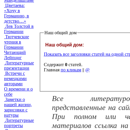
Мандельштаме
Цветаева:
«Хочу в
Германию, в
детство…»
Лев Толстой в
Германии
Наш общий дом
Тютчевские
чтения в
Наш общий дом:
Германии
Читающий
Показать все заголовки статей на одной с
Лейпциг
Литературные
Содержит
0
статей.
презентации
Главная
по кликам
||
@
Встречи с
немецкими
авторами
О времени и о
себе
Все литературо
Заметки о
нашей жизни,
представленные на са
зарисовки с
При полном или час
натуры
Литературные
материалов ссылка на
портреты