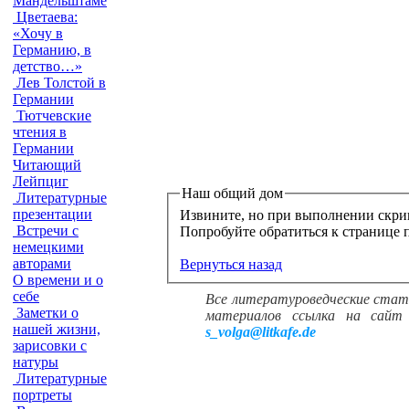
Мандельштаме
Цветаева:
«Хочу в
Германию, в
детство…»
Лев Толстой в
Германии
Тютчевские
чтения в
Германии
Читающий
Лейпциг
Наш общий дом
Литературные
презентации
Извините, но при выполнении скри
Встречи с
немецкими
авторами
Вернуться назад
О времени и о
себе
Все литературоведческие стат
Заметки о
материалов ссылка на сайт 
нашей жизни,
s_volga@litkafe.de
зарисовки с
натуры
Литературные
портреты