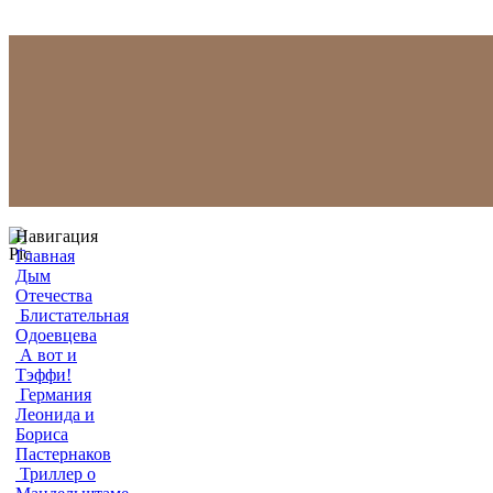
Навигация
Главная
Дым
Отечества
Блистательная
Одоевцева
А вот и
Тэффи!
Германия
Леонида и
Бориса
Пастернаков
Триллер о