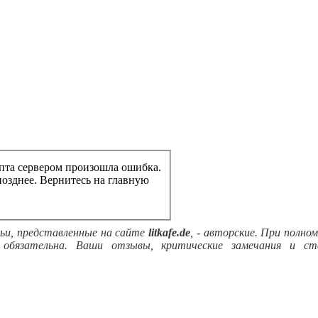
пта сервером произошла ошибка.
Попробуйте обратиться к странице позднее. Вернитесь на главную
ьи, представленные на сайте
litkafe.de
, - авторские. При полно
обязательна. Ваши отзывы, критические замечания и ст