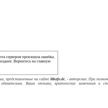
пта сервером произошла ошибка.
Попробуйте обратиться к странице позднее. Вернитесь на главную
ьи, представленные на сайте
litkafe.de
, - авторские. При полно
обязательна. Ваши отзывы, критические замечания и ст