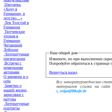
Мандельштаме
Цветаева:
«Хочу в
Германию, в
детство…»
Лев Толстой в
Германии
Тютчевские
чтения в
Германии
Читающий
Лейпциг
Наш общий дом
Литературные
презентации
Извините, но при выполнении скри
Встречи с
немецкими
авторами
Вернуться назад
О времени и о
себе
Все литературоведческие стат
Заметки о
материалов ссылка на сайт 
нашей жизни,
s_volga@litkafe.de
зарисовки с
натуры
Литературные
портреты