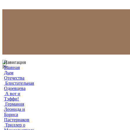
Навигация
Главная
Дым
Отечества
Блистательная
Одоевцева
А вот и
Тэффи!
Германия
Леонида и
Бориса
Пастернаков
Триллер о