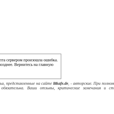
пта сервером произошла ошибка.
Попробуйте обратиться к странице позднее. Вернитесь на главную
ьи, представленные на сайте
litkafe.de
, - авторские. При полно
обязательна. Ваши отзывы, критические замечания и ст