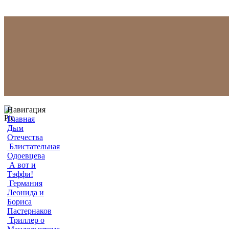
Навигация
Главная
Дым
Отечества
Блистательная
Одоевцева
А вот и
Тэффи!
Германия
Леонида и
Бориса
Пастернаков
Триллер о