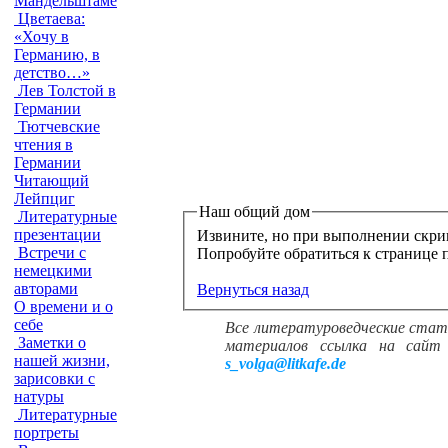
Мандельштаме
Цветаева:
«Хочу в
Германию, в
детство…»
Лев Толстой в
Германии
Тютчевские
чтения в
Германии
Читающий
Лейпциг
Наш общий дом
Литературные
презентации
Извините, но при выполнении скри
Встречи с
немецкими
авторами
Вернуться назад
О времени и о
себе
Все литературоведческие стат
Заметки о
материалов ссылка на сайт 
нашей жизни,
s_volga@litkafe.de
зарисовки с
натуры
Литературные
портреты