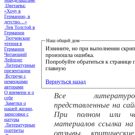
Мандельштаме
Цветаева:
«Хочу в
Германию, в
детство…»
Лев Толстой в
Германии
Тютчевские
Наш общий дом
чтения в
Извините, но при выполнении скрип
Германии
произошла ошибка.
Читающий
Лейпциг
Попробуйте обратиться к странице позднее. Ве
Литературные
главную
презентации
Встречи с
Вернуться назад
немецкими
авторами
О времени и о
Все литературо
себе
представленные на са
Заметки о
нашей жизни,
При полном или час
зарисовки с
натуры
материалов ссылка на
Литературные
портреты
отзывы, критически