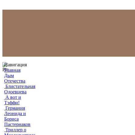
Навигация
Главная
Дым
Отечества
Блистательная
Одоевцева
А вот и
Тэффи!
Германия
Леонида и
Бориса
Пастернаков
Триллер о