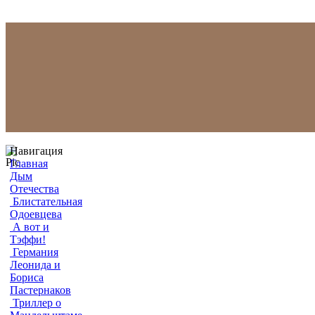
Навигация
Главная
Дым
Отечества
Блистательная
Одоевцева
А вот и
Тэффи!
Германия
Леонида и
Бориса
Пастернаков
Триллер о