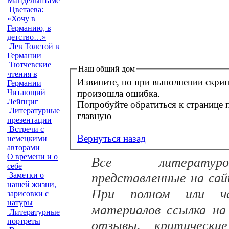
Мандельштаме
Цветаева:
«Хочу в
Германию, в
детство…»
Лев Толстой в
Германии
Тютчевские
Наш общий дом
чтения в
Извините, но при выполнении скрип
Германии
произошла ошибка.
Читающий
Лейпциг
Попробуйте обратиться к странице позднее. Ве
Литературные
главную
презентации
Встречи с
Вернуться назад
немецкими
авторами
О времени и о
Все литературо
себе
представленные на са
Заметки о
нашей жизни,
При полном или час
зарисовки с
натуры
материалов ссылка на
Литературные
портреты
отзывы, критически