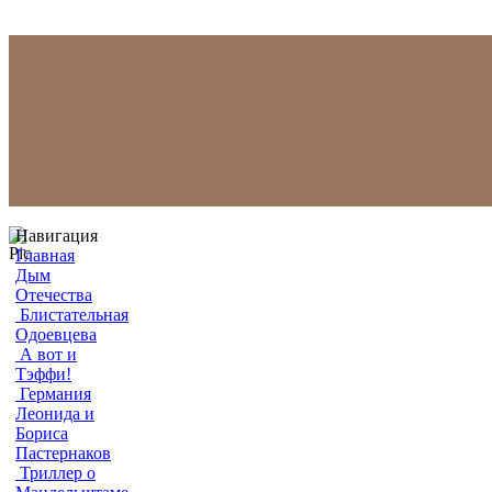
Навигация
Главная
Дым
Отечества
Блистательная
Одоевцева
А вот и
Тэффи!
Германия
Леонида и
Бориса
Пастернаков
Триллер о