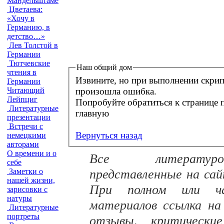
Мандельштаме
Цветаева:
«Хочу в
Германию, в
детство…»
Лев Толстой в
Германии
Тютчевские
Наш общий дом
чтения в
Извините, но при выполнении скрип
Германии
произошла ошибка.
Читающий
Лейпциг
Попробуйте обратиться к странице позднее. Ве
Литературные
главную
презентации
Встречи с
Вернуться назад
немецкими
авторами
О времени и о
Все литературо
себе
представленные на са
Заметки о
нашей жизни,
При полном или час
зарисовки с
натуры
материалов ссылка на
Литературные
портреты
отзывы, критически